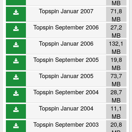
MB
Topspin Januar 2007
71,8
MB
Topspin September 2006
27,2
MB
Topspin Januar 2006
132,1
MB
Topspin September 2005
19,8
MB
Topspin Januar 2005
73,7
MB
Topspin September 2004
28,7
MB
Topspin Januar 2004
11,1
MB
Topspin September 2003
20,8