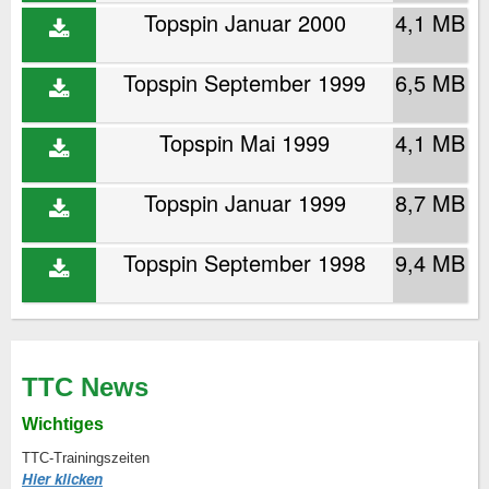
Topspin Januar 2000
4,1 MB
Topspin September 1999
6,5 MB
Topspin Mai 1999
4,1 MB
Topspin Januar 1999
8,7 MB
Topspin September 1998
9,4 MB
TTC News
Wichtiges
TTC-Trainingszeiten
Hier klicken