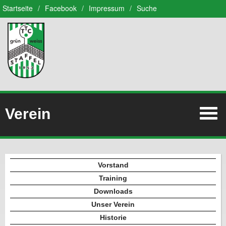
Startseite
/
Facebook
/
Impressum
/
Suche
Verein
Vorstand
Training
Downloads
Unser Verein
Historie