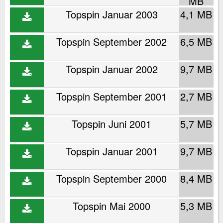
MB
Topspin Januar 2003
4,1 MB
Topspin September 2002
6,5 MB
Topspin Januar 2002
9,7 MB
Topspin September 2001
2,7 MB
Topspin Juni 2001
5,7 MB
Topspin Januar 2001
9,7 MB
Topspin September 2000
8,4 MB
Topspin Mai 2000
5,3 MB